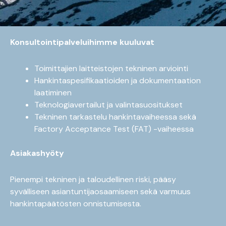
Konsultointipalveluihimme kuuluvat
Toimittajien laitteistojen tekninen arviointi
Hankintaspesifikaatioiden ja dokumentaation
laatiminen
Teknologiavertailut ja valintasuositukset
Tekninen tarkastelu hankintavaiheessa sekä
Factory Acceptance Test (FAT) -vaiheessa
Asiakashyöty
Pienempi tekninen ja taloudellinen riski, pääsy
syvälliseen asiantuntijaosaamiseen sekä varmuus
hankintapäätösten onnistumisesta.