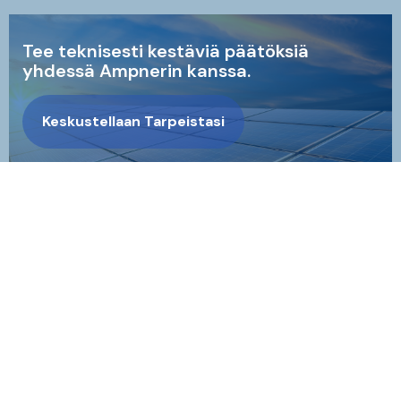
Tee teknisesti kestäviä päätöksiä
yhdessä Ampnerin kanssa.
Keskustellaan Tarpeistasi
Ampner Oy – Sähkövoimatekniikkaa uusiutuvalle
energialle
Ampner tarjoaa asiantuntijapalveluita uusiutuvan
energian liittämiseen sähköverkkoon.
Ydinosaamistamme on sähkövoimatekniikka –
suunnittelemme, analysoimme ja todentamme
sähköjärjestelmiä vaativissa hankkeissa. Toimimme