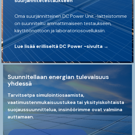
suurjännitetestaukseen
Oma suurjännitteinen DC Power Unit -laitteistomme
on suunniteltu ammattimaiseen testaukseen,
käyttöönottoon ja laboratorio­sovelluksiin.
Lue lisää erilliseltä DC Power -sivulta →
Suunnitellaan energian tulevaisuus
yhdessä
Tarvitsetpa simulointiosaamista,
vaatimustenmukaisuustukea tai yksityiskohtaista
suojaussuunnittelua, insinöörimme ovat valmiina
auttamaan.