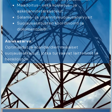
Maadoitus- sekä kosketus- ja
askeljännitetarkastelut
Salama- ja ylijännitesuojausanalyysit
Suojausasetusten koordinointi ja
dokumentointi
Asiakasarvo:
Optimoidut ja standardien mukaiset
suojausratkaisut, jotka turvaavat laitteistot ja
henkilöstön.