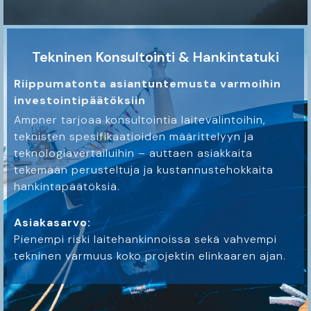
Tekninen Konsultointi & Hankintatuki
Riippumatonta asiantuntemusta varmoihin
investointipäätöksiin
Ampner tarjoaa konsultointia laitevalintoihin,
teknisten spesifikaatioiden määrittelyyn ja
teknologiavertailuihin – auttaen asiakkaita
tekemään perusteltuja ja kustannustehokkaita
hankintapäätöksiä.
Asiakasarvo:
Pienempi riski laitehankinnoissa sekä vahvempi
tekninen varmuus koko projektin elinkaaren ajan.