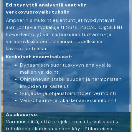
Edistynyttä analyysiä vaativiin
verkkovuorovaikutuksiin
Ampnerin simulointiasiantuntijat hyödyntävät
alan johtavia työkaluja (PSS/E, PSCAD, DigSILENT
PowerFactory) varmistaakseen tuotanto- ja
varastoyksiköiden toiminnan todellisissa
käyttötilanteissa.
Keskeiset osaamisalueet:
Dynaamisen suorituskyvyn analyysi ja
mallien validointi
Ohimenevän stabiilisuuden ja harmonisten
ilmiöiden tarkastelut
Suojaus- ja ohjaustoimintojen verifiointi
Verkkohäiriö- ja vikaskenaariosimuloinnit
Asiakasarvo:
Varmuus siitä, että projekti toimii turvallisesti ja
tehokkaasti kaikissa verkon käyttötilanteissa.