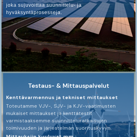
joka sujuvoittaa suunnittelu- ja
hyväksyntäprosesseja.
Testaus- & Mittauspalvelut
Kenttävarmennus ja tekniset mittaukset
Toteutamme VJV-, SJV- ja KJV-vaatimusten
mukaiset mittaukset ja kenttätestit
varmistaaksemme suunnitteluratkaisujen
toimivuuden ja järjestelmän suorituskyvyn.
Mittauksiin kuuluvat mm.: