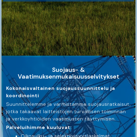
Suojaus- &
Vaatimuksenmukaisuusselvitykset
Kokonaisvaltainen suojaussuunnittelu ja
koordinointi
Suunnittelemme ja varmistamme suojausratkaisut,
jotka takaavat laitteistojen turvallisen toiminnan
ja verkkoyhtiöiden vaatimusten täyttymisen.
Palveluihimme kuuluvat:
Oikosulku- ja selektiivisyyslaskelmat