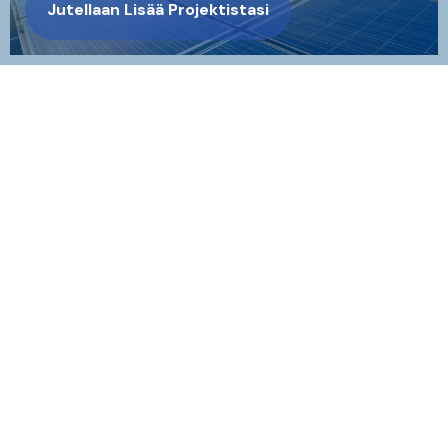
Jutellaan Lisää Projektistasi
Ampner Oy – Sähkövoimatekniikkaa uusiutuvalle
energialle
Ampner tarjoaa asiantuntijapalveluita uusiutuvan
energian liittämiseen sähköverkkoon.
Ydinosaamistamme on sähkövoimatekniikka –
suunnittelemme, analysoimme ja todentamme
sähköjärjestelmiä vaativissa hankkeissa. Toimimme
kansainvälisesti mahdollistaen luotettavat, tehokkaat
ja kestävät energiajärjestelmät.
Vaasa
Kauppapuistikko 11 B