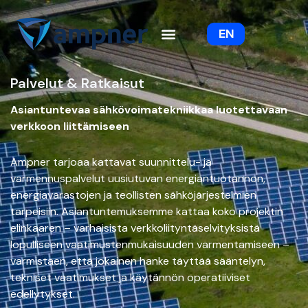
Siirry
sisältöön
EN
Palvelut & Ratkaisut
Asiantuntevaa sähkövoimatekniikkaa luotettavaan
verkkoon liittämiseen
Ampner tarjoaa kattavat suunnittelu- ja
varmennuspalvelut uusiutuvan energiantuotannon,
energiavarastojen ja teollisten sähköjärjestelmien
tarpeisiin. Asiantuntemuksemme kattaa koko projektin
elinkaaren – varhaisista verkkoliityntäselvityksistä
lopulliseen vaatimustenmukaisuuden varmentamiseen –
varmistaen, että jokainen hanke täyttää sääntelyn,
tekniset vaatimukset ja käytännön operatiiviset
edellytykset.