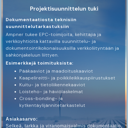
Projektisuunnittelun tuki
Dokumentaatiosta teknisiin
suunnittelutarkastuksiin
Ampner tukee EPC-toimijoita, kehittäjiä ja
verkkoyhtiöitä kattavilla suunnittelu- ja
dokumentointikokonaisuuksilla verkkoliityntään ja
sähkönjakeluun liittyen.
Esimerkkejä toimituksista:
Pääkaaviot ja maadoituskaaviot
Kaapelireitti- ja poikkileikkauspiirustukset
Kuitu- ja tietoliikennekaaviot
Loisteho- ja häviölaskelmat
Cross-bonding- ja
kytkentäylijännitetarkastelut
Asiakasarvo:
Selkeä, tarkka ja viranomaisvalmis dokumentaatio,