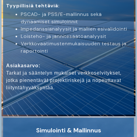
Tyypillisiä tehtäviä:
PSCAD- ja PSS/E-mallinnus sekä
dynaamiset simuloinnit
Impedanssianalyysit ja mallien esivalidointi
Loisteho- ja jännitesäätöanalyysit
Verkkovaatimustenmukaisuuden testaus ja
raportointi
Asiakasarvo:
Tarkat ja sääntelyn mukaiset verkkoselvitykset,
jotka pienentävät projektiriskejä ja nopeuttavat
liityntähyväksyntää.
Simulointi & Mallinnus