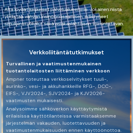
Alta löydät keskeiset palvelualueemme. Jokainen niistä
yhdistää vahvan insinööriosaamisen, edistyneet
simulointityökalut sekä asiakaslähtöisen toimintatavan.
Verkkoliitäntätutkimukset
Turvallinen ja vaatimustenmukainen
tuotantolaitosten liittäminen verkkoon
Ampner toteuttaa verkkoselvitykset tuuli-,
aurinko-, vesi- ja akkuhankkeille RFG-, DCC-,
EIFS-, VJV2024-, SJV2024- ja KJV2026-
vaatimusten mukaisesti.
Analysoimme sähköverkon käyttäytymistä
erilaisissa käyttötilanteissa varmistaaksemme
järjestelmän vakauden, luotettavuuden ja
vaatimustenmukaisuuden ennen käyttöönottoa.