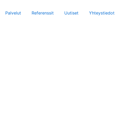
Siirry
sisältöön
Palvelut
Referenssit
Uutiset
Yhteystiedot